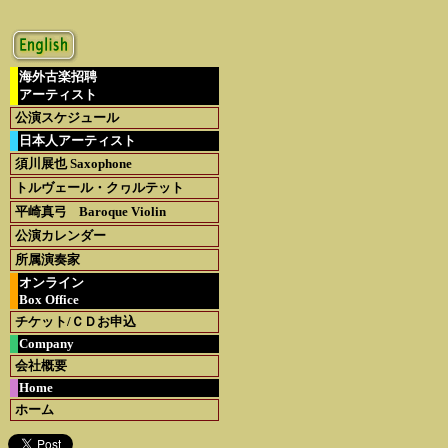
海外古楽招聘
アーティスト
公演スケジュール
日本人アーティスト
須川展也
Saxophone
トルヴェール・クヮルテット
平崎真弓
Baroque Violin
公演カレンダー
所属演奏家
オンライン
Box Office
チケット/ＣＤお申込
Company
会社概要
Home
ホーム